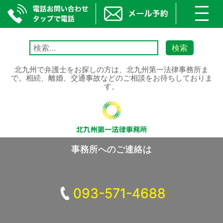
toggl
navig
Skip
to
検
content
索:
北九州で弁護士をお探しの方は、北九州第一法律事務所ま
で。相続、離婚、交通事故などのご相談をお待ちしておりま
す。
事務所へのご連絡は
093-571-4688