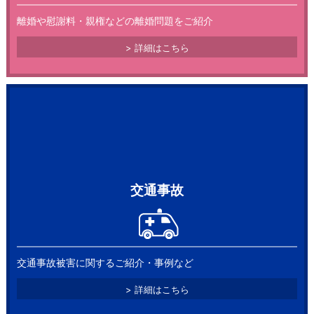
離婚や慰謝料・親権などの離婚問題をご紹介
詳細はこちら
2026.06.15
コラム
交通事故
失敗しない遺言書の書き方：無効にならないための
チェックポイント
交通事故被害に関するご紹介・事例など
詳細はこちら