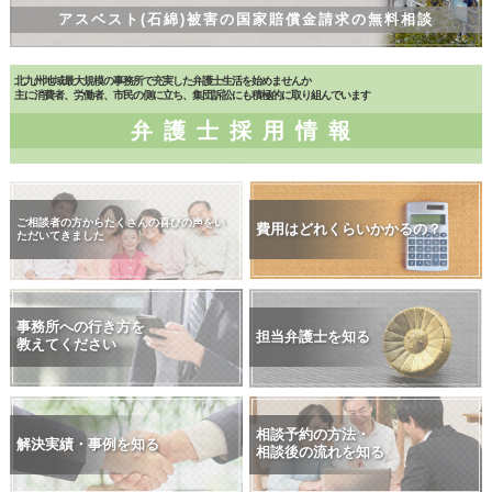
アスベスト(石綿)被害の国家賠償金請求の無料相談
北九州地域最大規模の事務所で充実した弁護士生活を始めませんか
主に消費者、労働者、市民の側に立ち、集団訴訟にも積極的に取り組んでいます
弁護士採用情報
ご相談者の方からたくさんの喜びの声をい
費用はどれくらいかかるの？
ただいてきました
事務所への行き方を
担当弁護士を知る
教えてください
相談予約の方法・
解決実績・事例を知る
相談後の流れを知る