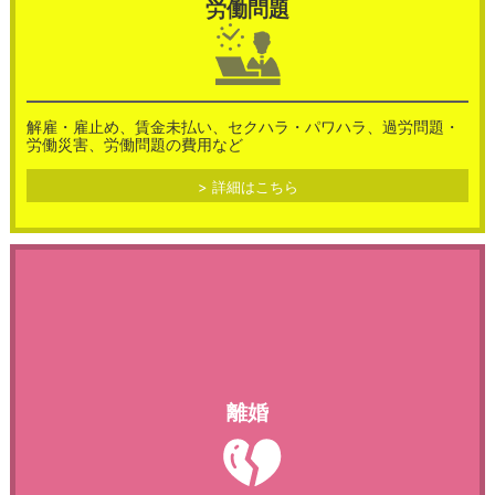
労働問題
2026.06.15
コラム
賃貸住宅退去時のトラブルについて
解雇・雇止め、賃金未払い、セクハラ・パワハラ、過労問題・
労働災害、労働問題の費用など
詳細はこちら
2026.06.15
コラム
離婚
親の介護費用を負担していたら…相続で精算できる？