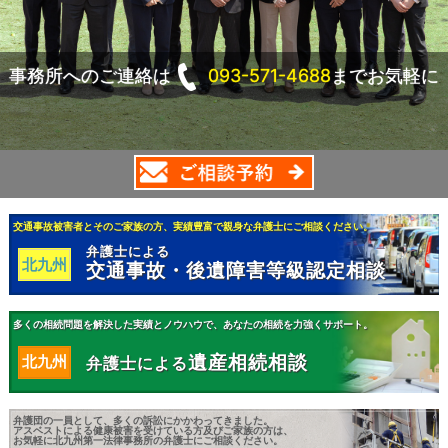
事務所へのご連絡は
093-571-4688
までお気軽に
交通事故被害者とそのご家族の方、実績豊富で親身な弁護士にご相談ください。
弁護士による
北九州
交通事故・後遺障害等級認定相談
多くの相続問題を解決した実績とノウハウで、あなたの相続を力強くサポート。
遺産相続相談
北九州
弁護士による
弁護団の一員として、多くの訴訟にかかわってきました。
アスベストによる健康被害を受けている方及びご家族の方は、
お気軽に北九州第一法律事務所の弁護士にご相談ください。