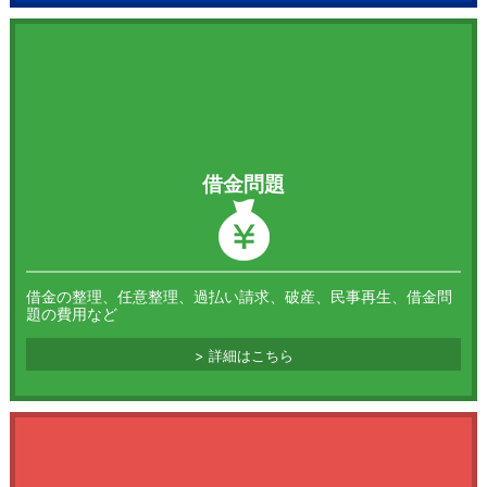
2026.05.19
コラム
借金問題
相続手続の全体像を把握しよう！ スケジュールとや
るべきことリスト
借金の整理、任意整理、過払い請求、破産、民事再生、借金問
題の費用など
詳細はこちら