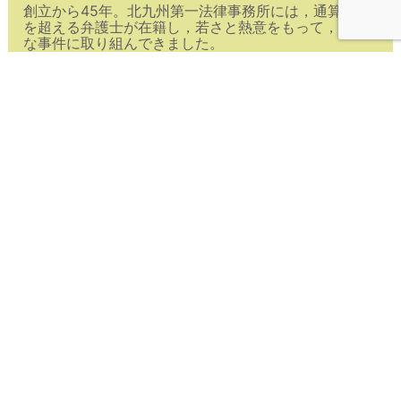
創立から45年。北九州第一法律事務所には，通算45名
を超える弁護士が在籍し，若さと熱意をもって，多様
な事件に取り組んできました。
市立病院の一斉解雇事件をはじめとする多数の労働事
件。わが国最大の食品公害事件であるカネミ油症事
件。1990年代から社会問題化したクレサラ被害の救
済。そして近年では，原子力発電所をなくすための闘
争…。
北九州第一法律事務所は，常に権力と闘い，市民の皆
様の生活と人権が守るための闘いを続けてきました。