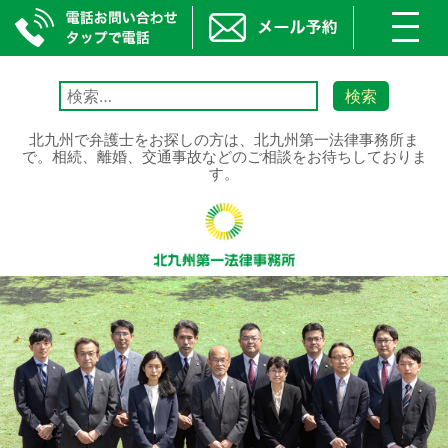
toggl
navig
Skip
to
検
content
索:
北九州で弁護士をお探しの方は、北九州第一法律事務所ま
で。相続、離婚、交通事故などのご相談をお待ちしておりま
す。