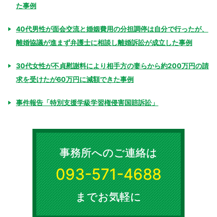
た事例
40代男性が面会交流と婚姻費用の分担調停は自分で行ったが、
離婚協議が進まず弁護士に相談し離婚訴訟が成立した事例
30代女性が不貞慰謝料により相手方の妻らから約200万円の請
求を受けたが60万円に減額できた事例
事件報告「特別支援学級学習権侵害国賠訴訟」
事務所へのご連絡は
093-571-4688
までお気軽に