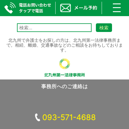
toggl
navig
Skip
to
検
content
索:
北九州で弁護士をお探しの方は、北九州第一法律事務所ま
で。相続、離婚、交通事故などのご相談をお待ちしておりま
す。
事務所へのご連絡は
093-571-4688