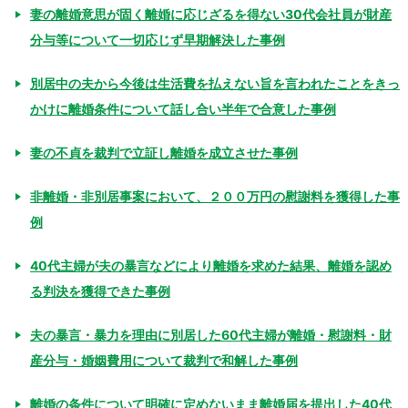
妻の離婚意思が固く離婚に応じざるを得ない30代会社員が財産
分与等について一切応じず早期解決した事例
別居中の夫から今後は生活費を払えない旨を言われたことをきっ
かけに離婚条件について話し合い半年で合意した事例
妻の不貞を裁判で立証し離婚を成立させた事例
非離婚・非別居事案において、２００万円の慰謝料を獲得した事
例
40代主婦が夫の暴言などにより離婚を求めた結果、離婚を認め
る判決を獲得できた事例
夫の暴言・暴力を理由に別居した60代主婦が離婚・慰謝料・財
産分与・婚姻費用について裁判で和解した事例
離婚の条件について明確に定めないまま離婚届を提出した40代