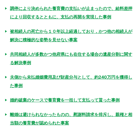
調停により決められた養育費の支払いが止まったので、給料差押
により回収するとともに、支払の再開を実現した事例
被相続人の死亡から１０年以上経過しており，かつ他の相続人が
解決に積極的な姿勢を見せない事案
共同相続人が多数かつ他府県にも在住する場合の遺産分割に関す
る解決事例
夫側から未払婚姻費用及び財産分与として、約240万円を獲得し
た事例
婚約破棄のケースで養育費を一括して支払って貰った事例
離婚は避けられなかったものの、慰謝料請求を排斥し、親権と相
当額の養育費が認められた事案