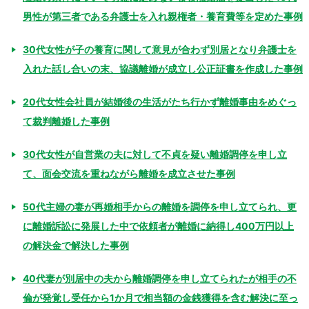
男性が第三者である弁護士を入れ親権者・養育費等を定めた事例
30代女性が子の養育に関して意見が合わず別居となり弁護士を
入れた話し合いの末、協議離婚が成立し公正証書を作成した事例
20代女性会社員が結婚後の生活がたち行かず離婚事由をめぐっ
て裁判離婚した事例
30代女性が自営業の夫に対して不貞を疑い離婚調停を申し立
て、面会交流を重ねながら離婚を成立させた事例
50代主婦の妻が再婚相手からの離婚を調停を申し立てられ、更
に離婚訴訟に発展した中で依頼者が離婚に納得し400万円以上
の解決金で解決した事例
40代妻が別居中の夫から離婚調停を申し立てられたが相手の不
倫が発覚し受任から1か月で相当額の金銭獲得を含む解決に至っ