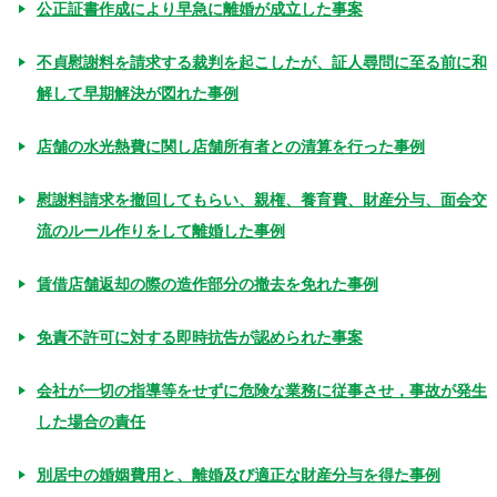
公正証書作成により早急に離婚が成立した事案
不貞慰謝料を請求する裁判を起こしたが、証人尋問に至る前に和
解して早期解決が図れた事例
店舗の水光熱費に関し店舗所有者との清算を行った事例
慰謝料請求を撤回してもらい、親権、養育費、財産分与、面会交
流のルール作りをして離婚した事例
賃借店舗返却の際の造作部分の撤去を免れた事例
免責不許可に対する即時抗告が認められた事案
会社が一切の指導等をせずに危険な業務に従事させ，事故が発生
した場合の責任
別居中の婚姻費用と、離婚及び適正な財産分与を得た事例