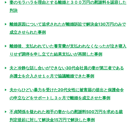
妻のモラハラを理由とする離婚と３００万円の慰謝料を認容した
判決
離婚原因について追求されたが離婚訴訟で解決金130万円のみで
成立させられた事例
離婚後、支払われていた養育費が支払われなくなったが泣き寝入
りせず調停を申し立てた結果支払いが再開した事例
夫と冷静な話し合いができない30代会社員の妻が第三者である
弁護士を介入させ１ヶ月で協議離婚できた事例
夫からひどい暴力を受けた20代女性に被害届の提出と保護命令
の申立などをサポートし３ヶ月で離婚を成立させた事例
不貞関係を疑われた相手の妻からの慰謝料500万円を求める裁
判定提起に対して解決金15万円で解決した事例