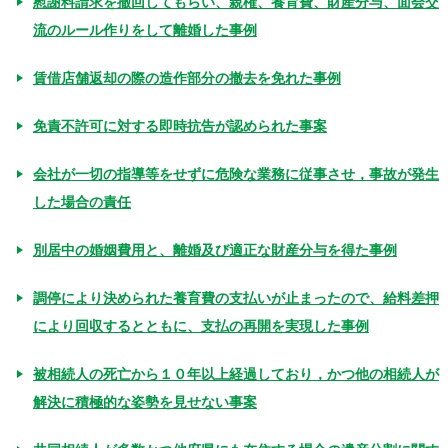
慰謝料請求を撤回してもらい、親権、養育費、財産分与、面会交
流のルール作りをして離婚した事例
賃借店舗返却の際の造作部分の撤去を免れた事例
免責不許可に対する即時抗告が認められた事案
会社が一切の指導等をせずに危険な業務に従事させ，事故が発生
した場合の責任
別居中の婚姻費用と、離婚及び適正な財産分与を得た事例
調停により決められた養育費の支払いが止まったので、給料差押
により回収するとともに、支払の再開を実現した事例
被相続人の死亡から１０年以上経過しており，かつ他の相続人が
解決に積極的な姿勢を見せない事案