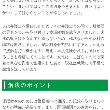
より夫に２か月間は自宅へ立ち入り，近づいてはならない
ことや，６か月間は女性の周辺をつきまとい，徘徊（はい
かい）してはならないことが命じられました。
夫は弁護士を選任したため，その弁護士との間で，離婚届
の署名を夫から取り付け，協議離婚を成立させました。夫
側の収入は不安定で貯蓄もないため，残念ながら慰謝料の
請求は断念しました。慰謝料を分割払いにすると，かえっ
て接触を持つ機会を夫に与え，再度危険が及ぶおそれがあ
ることも考慮してのことです。女性は，しばらくの間は実
名と異なる氏名で生活をしたあと，現在は就職して平穏な
生活を送っています。
解決のポイント
保護命令のためには警察署への相談した記録を取りよせる
などの準備が必要です。また，関係機関との連絡を行い，