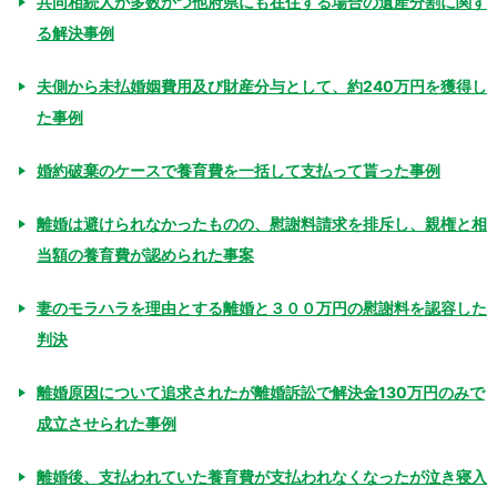
共同相続人が多数かつ他府県にも在住する場合の遺産分割に関す
る解決事例
夫側から未払婚姻費用及び財産分与として、約240万円を獲得し
た事例
婚約破棄のケースで養育費を一括して支払って貰った事例
離婚は避けられなかったものの、慰謝料請求を排斥し、親権と相
当額の養育費が認められた事案
妻のモラハラを理由とする離婚と３００万円の慰謝料を認容した
判決
離婚原因について追求されたが離婚訴訟で解決金130万円のみで
成立させられた事例
離婚後、支払われていた養育費が支払われなくなったが泣き寝入