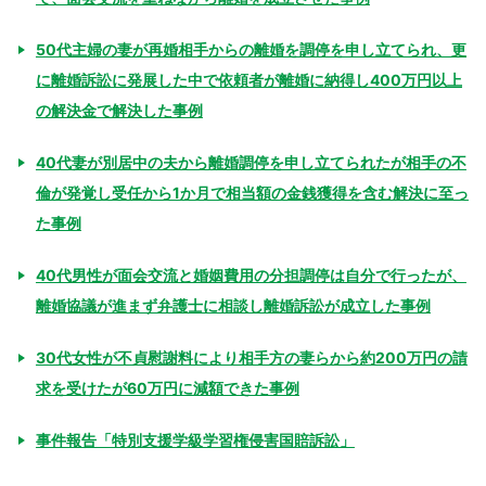
50代主婦の妻が再婚相手からの離婚を調停を申し立てられ、更
に離婚訴訟に発展した中で依頼者が離婚に納得し400万円以上
の解決金で解決した事例
40代妻が別居中の夫から離婚調停を申し立てられたが相手の不
倫が発覚し受任から1か月で相当額の金銭獲得を含む解決に至っ
た事例
40代男性が面会交流と婚姻費用の分担調停は自分で行ったが、
離婚協議が進まず弁護士に相談し離婚訴訟が成立した事例
30代女性が不貞慰謝料により相手方の妻らから約200万円の請
求を受けたが60万円に減額できた事例
事件報告「特別支援学級学習権侵害国賠訴訟」