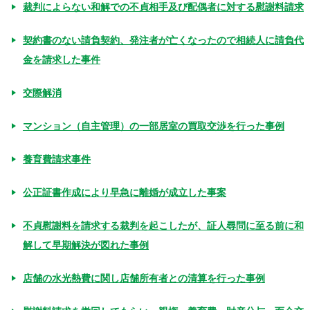
裁判によらない和解での不貞相手及び配偶者に対する慰謝料請求
契約書のない請負契約、発注者が亡くなったので相続人に請負代
金を請求した事件
交際解消
マンション（自主管理）の一部居室の買取交渉を行った事例
養育費請求事件
公正証書作成により早急に離婚が成立した事案
不貞慰謝料を請求する裁判を起こしたが、証人尋問に至る前に和
解して早期解決が図れた事例
店舗の水光熱費に関し店舗所有者との清算を行った事例