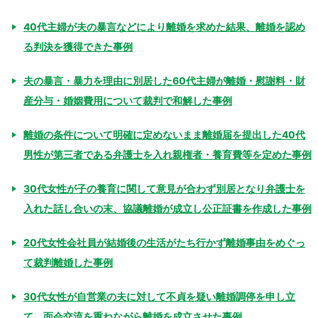
40代主婦が夫の暴言などにより離婚を求めた結果、離婚を認め
る判決を獲得できた事例
夫の暴言・暴力を理由に別居した60代主婦が離婚・慰謝料・財
産分与・婚姻費用について裁判で和解した事例
離婚の条件について明確に定めないまま離婚届を提出した40代
男性が第三者である弁護士を入れ親権者・養育費等を定めた事例
30代女性が子の養育に関して意見が合わず別居となり弁護士を
入れた話し合いの末、協議離婚が成立し公正証書を作成した事例
20代女性会社員が結婚後の生活がたち行かず離婚事由をめぐっ
て裁判離婚した事例
30代女性が自営業の夫に対して不貞を疑い離婚調停を申し立
て、面会交流を重ねながら離婚を成立させた事例