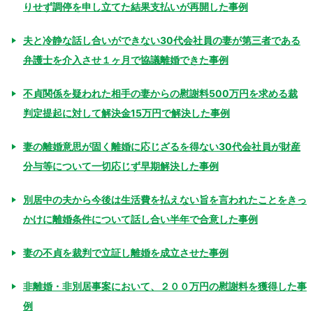
りせず調停を申し立てた結果支払いが再開した事例
夫と冷静な話し合いができない30代会社員の妻が第三者である
弁護士を介入させ１ヶ月で協議離婚できた事例
不貞関係を疑われた相手の妻からの慰謝料500万円を求める裁
判定提起に対して解決金15万円で解決した事例
妻の離婚意思が固く離婚に応じざるを得ない30代会社員が財産
分与等について一切応じず早期解決した事例
別居中の夫から今後は生活費を払えない旨を言われたことをきっ
かけに離婚条件について話し合い半年で合意した事例
妻の不貞を裁判で立証し離婚を成立させた事例
非離婚・非別居事案において、２００万円の慰謝料を獲得した事
例