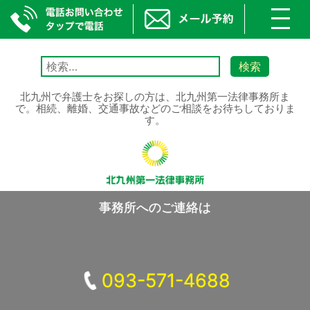
toggl
navig
Skip
to
検
content
索:
北九州で弁護士をお探しの方は、北九州第一法律事務所ま
で。相続、離婚、交通事故などのご相談をお待ちしておりま
す。
事務所へのご連絡は
093-571-4688