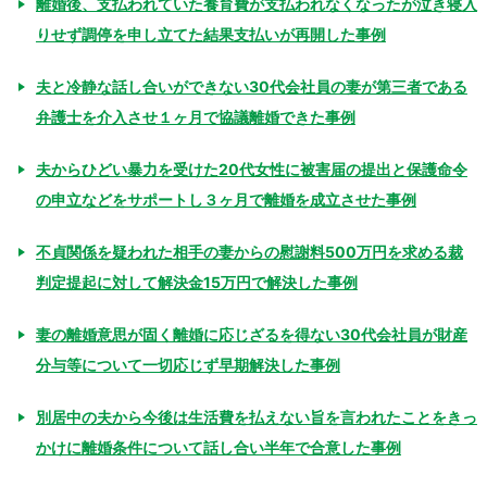
離婚後、支払われていた養育費が支払われなくなったが泣き寝入
りせず調停を申し立てた結果支払いが再開した事例
夫と冷静な話し合いができない30代会社員の妻が第三者である
弁護士を介入させ１ヶ月で協議離婚できた事例
夫からひどい暴力を受けた20代女性に被害届の提出と保護命令
の申立などをサポートし３ヶ月で離婚を成立させた事例
不貞関係を疑われた相手の妻からの慰謝料500万円を求める裁
判定提起に対して解決金15万円で解決した事例
妻の離婚意思が固く離婚に応じざるを得ない30代会社員が財産
分与等について一切応じず早期解決した事例
別居中の夫から今後は生活費を払えない旨を言われたことをきっ
かけに離婚条件について話し合い半年で合意した事例