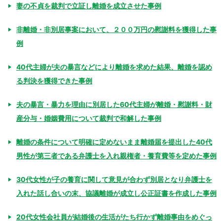
妻の不貞を裁判で立証し離婚を成立させた事例
非離婚・非別居事案において、２００万円の慰謝料を獲得した事
例
40代主婦が夫の暴言などにより離婚を求めた結果、離婚を認め
る判決を獲得できた事例
夫の暴言・暴力を理由に別居した60代主婦が離婚・慰謝料・財
産分与・婚姻費用について裁判で和解した事例
離婚の条件について明確に定めないまま離婚届を提出した40代
男性が第三者である弁護士を入れ親権者・養育費等を定めた事例
30代女性が子の養育に関して意見が合わず別居となり弁護士を
入れた話し合いの末、協議離婚が成立し公正証書を作成した事例
20代女性会社員が結婚後の生活がたち行かず離婚事由をめぐっ