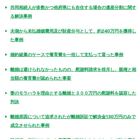
共同相続人が多数かつ他府県にも在住する場合の遺産分割に関す
る解決事例
夫側から未払婚姻費用及び財産分与として、約240万円を獲得し
た事例
婚約破棄のケースで養育費を一括して支払って貰った事例
離婚は避けられなかったものの、慰謝料請求を排斥し、親権と相
当額の養育費が認められた事案
妻のモラハラを理由とする離婚と３００万円の慰謝料を認容した
判決
離婚原因について追求されたが離婚訴訟で解決金130万円のみで
成立させられた事例