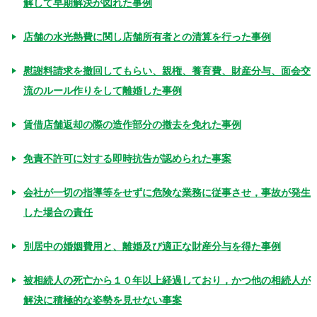
解して早期解決が図れた事例
店舗の水光熱費に関し店舗所有者との清算を行った事例
慰謝料請求を撤回してもらい、親権、養育費、財産分与、面会交
流のルール作りをして離婚した事例
賃借店舗返却の際の造作部分の撤去を免れた事例
免責不許可に対する即時抗告が認められた事案
会社が一切の指導等をせずに危険な業務に従事させ，事故が発生
した場合の責任
別居中の婚姻費用と、離婚及び適正な財産分与を得た事例
被相続人の死亡から１０年以上経過しており，かつ他の相続人が
解決に積極的な姿勢を見せない事案