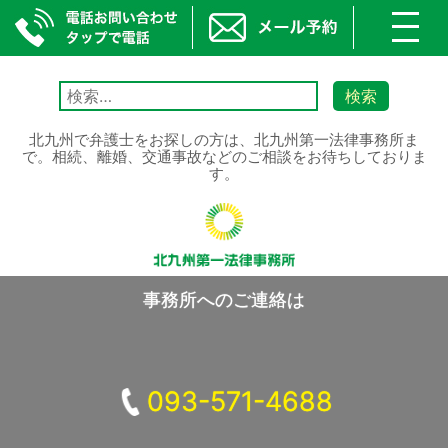
toggl
navig
Skip
to
検
content
索:
北九州で弁護士をお探しの方は、北九州第一法律事務所ま
で。相続、離婚、交通事故などのご相談をお待ちしておりま
す。
事務所へのご連絡は
093-571-4688