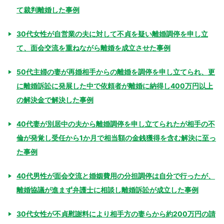
て裁判離婚した事例
30代女性が自営業の夫に対して不貞を疑い離婚調停を申し立
て、面会交流を重ねながら離婚を成立させた事例
50代主婦の妻が再婚相手からの離婚を調停を申し立てられ、更
に離婚訴訟に発展した中で依頼者が離婚に納得し400万円以上
の解決金で解決した事例
40代妻が別居中の夫から離婚調停を申し立てられたが相手の不
倫が発覚し受任から1か月で相当額の金銭獲得を含む解決に至っ
た事例
40代男性が面会交流と婚姻費用の分担調停は自分で行ったが、
離婚協議が進まず弁護士に相談し離婚訴訟が成立した事例
30代女性が不貞慰謝料により相手方の妻らから約200万円の請