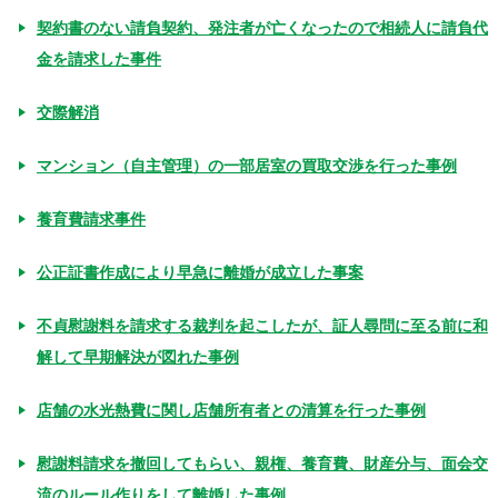
契約書のない請負契約、発注者が亡くなったので相続人に請負代
金を請求した事件
交際解消
マンション（自主管理）の一部居室の買取交渉を行った事例
養育費請求事件
公正証書作成により早急に離婚が成立した事案
不貞慰謝料を請求する裁判を起こしたが、証人尋問に至る前に和
解して早期解決が図れた事例
店舗の水光熱費に関し店舗所有者との清算を行った事例
慰謝料請求を撤回してもらい、親権、養育費、財産分与、面会交
流のルール作りをして離婚した事例