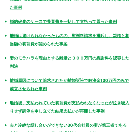
た事例
婚約破棄のケースで養育費を一括して支払って貰った事例
離婚は避けられなかったものの、慰謝料請求を排斥し、親権と相
当額の養育費が認められた事案
妻のモラハラを理由とする離婚と３００万円の慰謝料を認容した
判決
離婚原因について追求されたが離婚訴訟で解決金130万円のみで
成立させられた事例
離婚後、支払われていた養育費が支払われなくなったが泣き寝入
りせず調停を申し立てた結果支払いが再開した事例
夫と冷静な話し合いができない30代会社員の妻が第三者である