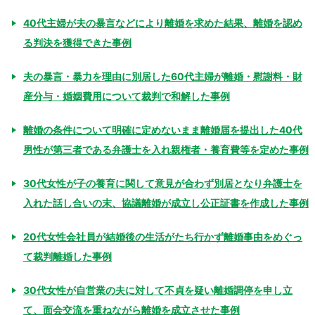
40代主婦が夫の暴言などにより離婚を求めた結果、離婚を認め
る判決を獲得できた事例
夫の暴言・暴力を理由に別居した60代主婦が離婚・慰謝料・財
産分与・婚姻費用について裁判で和解した事例
離婚の条件について明確に定めないまま離婚届を提出した40代
男性が第三者である弁護士を入れ親権者・養育費等を定めた事例
30代女性が子の養育に関して意見が合わず別居となり弁護士を
入れた話し合いの末、協議離婚が成立し公正証書を作成した事例
20代女性会社員が結婚後の生活がたち行かず離婚事由をめぐっ
て裁判離婚した事例
30代女性が自営業の夫に対して不貞を疑い離婚調停を申し立
て、面会交流を重ねながら離婚を成立させた事例