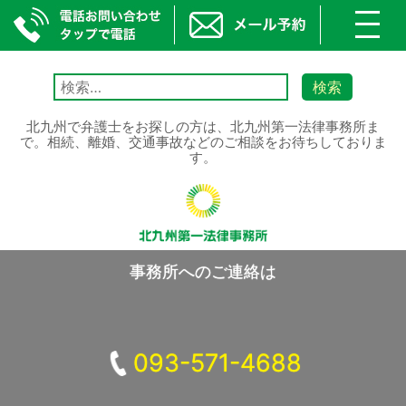
toggl
navig
Skip
to
検
content
索:
北九州で弁護士をお探しの方は、北九州第一法律事務所ま
で。相続、離婚、交通事故などのご相談をお待ちしておりま
す。
事務所へのご連絡は
093-571-4688