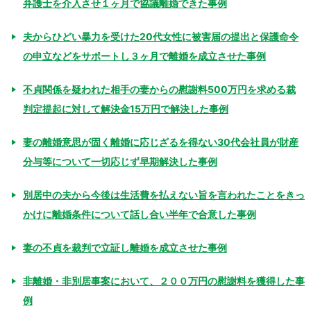
弁護士を介入させ１ヶ月で協議離婚できた事例
夫からひどい暴力を受けた20代女性に被害届の提出と保護命令
の申立などをサポートし３ヶ月で離婚を成立させた事例
不貞関係を疑われた相手の妻からの慰謝料500万円を求める裁
判定提起に対して解決金15万円で解決した事例
妻の離婚意思が固く離婚に応じざるを得ない30代会社員が財産
分与等について一切応じず早期解決した事例
別居中の夫から今後は生活費を払えない旨を言われたことをきっ
かけに離婚条件について話し合い半年で合意した事例
妻の不貞を裁判で立証し離婚を成立させた事例
非離婚・非別居事案において、２００万円の慰謝料を獲得した事
例