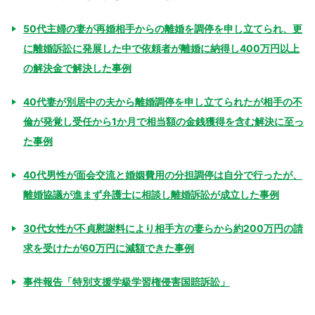
50代主婦の妻が再婚相手からの離婚を調停を申し立てられ、更
に離婚訴訟に発展した中で依頼者が離婚に納得し400万円以上
の解決金で解決した事例
40代妻が別居中の夫から離婚調停を申し立てられたが相手の不
倫が発覚し受任から1か月で相当額の金銭獲得を含む解決に至っ
た事例
40代男性が面会交流と婚姻費用の分担調停は自分で行ったが、
離婚協議が進まず弁護士に相談し離婚訴訟が成立した事例
30代女性が不貞慰謝料により相手方の妻らから約200万円の請
求を受けたが60万円に減額できた事例
事件報告「特別支援学級学習権侵害国賠訴訟」