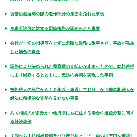
賃借店舗返却の際の造作部分の撤去を免れた事例
免責不許可に対する即時抗告が認められた事案
会社が一切の指導等をせずに危険な業務に従事させ，事故が発生
した場合の責任
調停により決められた養育費の支払いが止まったので、給料差押
により回収するとともに、支払の再開を実現した事例
被相続人の死亡から１０年以上経過しており，かつ他の相続人が
解決に積極的な姿勢を見せない事案
共同相続人が多数かつ他府県にも在住する場合の遺産分割に関す
る解決事例
夫側から未払婚姻費用及び財産分与として、約240万円を獲得し