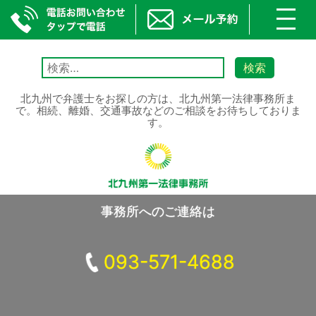
toggl
navig
Skip
to
検
content
索:
北九州で弁護士をお探しの方は、北九州第一法律事務所ま
で。相続、離婚、交通事故などのご相談をお待ちしておりま
す。
事務所へのご連絡は
093-571-4688