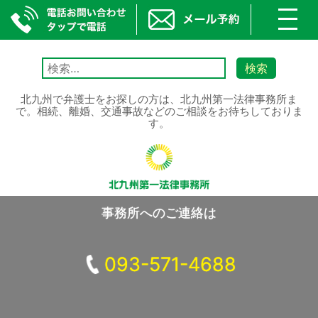
toggl
navig
Skip
to
検
content
索:
北九州で弁護士をお探しの方は、北九州第一法律事務所ま
で。相続、離婚、交通事故などのご相談をお待ちしておりま
す。
事務所へのご連絡は
093-571-4688