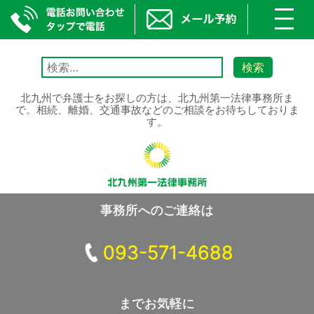
toggl
navig
Skip
to
検
content
索:
北九州で弁護士をお探しの方は、北九州第一法律事務所ま
で。相続、離婚、交通事故などのご相談をお待ちしておりま
す。
事務所へのご連絡は
093-571-4688
までお気軽に