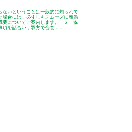
らないということは一般的に知られて
た場合には，必ずしもスムーズに離婚
概要についてご案内します。 ２ 協
事項を話合い，双方で合意……