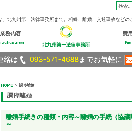
検
索:
は、北九州第一法律事務所まで。相続、離婚、交通事故などの
業務内容
費
ractice area
Fee
連絡は
093-571-4688
までお気軽に
>
HOME
調停離婚
調停離婚
離婚手続きの種類・内容～離婚の手続（協議
～