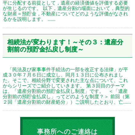
平に分配する前提として，遺産の経済価値を評価する必要
が生じるのです。 以下，遺産分割の場面において，典型的
な財産＝預貯金，不動産についてどのような評価がなされ
るかを説明します。 ……
相続法が変わります！～その３：遺産分
割前の預貯金払戻し制度～
「民法及び家事事件手続法の一部を改正する法律」が平
成３０年７月６日に成立し、同月１３日に公布されまし
た。そこで、相続分野で変更された主な点について、これ
からシリーズでご紹介していきます。 第３回目のテーマ
は、「遺産分割前の預貯金払戻し制度」です。 ＜「遺産
分割前の預貯金払戻し」ってどのような制度？＞ 前回（第
２回「遺産分割前の財産処分」）ご説明したとおり、亡……
事務所へのご連絡は