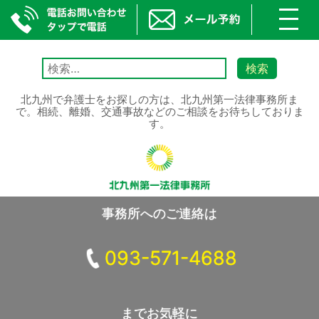
toggl
navig
Skip
to
検
content
索:
北九州で弁護士をお探しの方は、北九州第一法律事務所ま
で。相続、離婚、交通事故などのご相談をお待ちしておりま
す。
事務所へのご連絡は
093-571-4688
までお気軽に