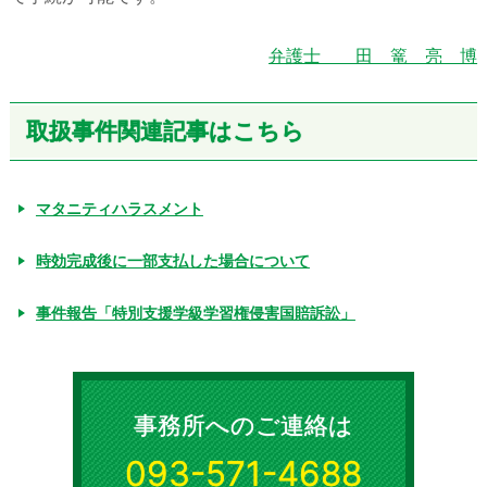
弁護士 田 篭 亮 博
取扱事件関連記事はこちら
マタニティハラスメント
時効完成後に一部支払した場合について
事件報告「特別支援学級学習権侵害国賠訴訟」
事務所へのご連絡は
093-571-4688