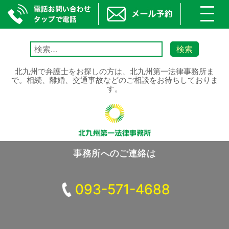
toggl
navig
Skip
to
検
content
索:
北九州で弁護士をお探しの方は、北九州第一法律事務所ま
で。相続、離婚、交通事故などのご相談をお待ちしておりま
す。
事務所へのご連絡は
093-571-4688