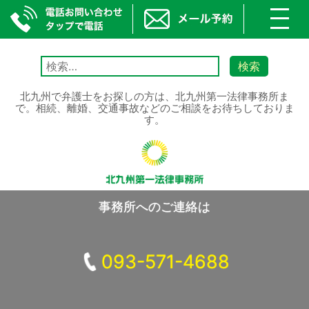
toggl
navig
Skip
to
検
content
索:
北九州で弁護士をお探しの方は、北九州第一法律事務所ま
で。相続、離婚、交通事故などのご相談をお待ちしておりま
す。
事務所へのご連絡は
093-571-4688