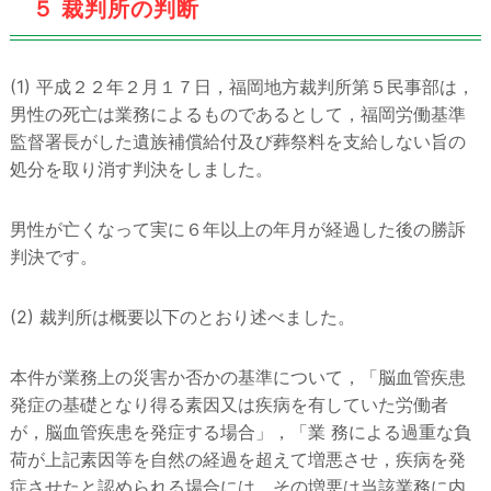
５ 裁判所の判断
(1) 平成２２年２月１７日，福岡地方裁判所第５民事部は，
男性の死亡は業務によるものであるとして，福岡労働基準
監督署長がした遺族補償給付及び葬祭料を支給しない旨の
処分を取り消す判決をしました。
男性が亡くなって実に６年以上の年月が経過した後の勝訴
判決です。
(2) 裁判所は概要以下のとおり述べました。
本件が業務上の災害か否かの基準について，「脳血管疾患
発症の基礎となり得る素因又は疾病を有していた労働者
が，脳血管疾患を発症する場合」，「業 務による過重な負
荷が上記素因等を自然の経過を超えて増悪させ，疾病を発
症させたと認められる場合には，その増悪は当該業務に内