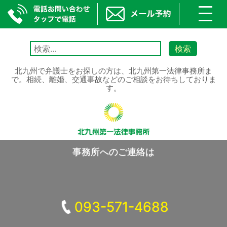
toggl
navig
Skip
to
検
content
索:
北九州で弁護士をお探しの方は、北九州第一法律事務所ま
で。相続、離婚、交通事故などのご相談をお待ちしておりま
す。
事務所へのご連絡は
093-571-4688