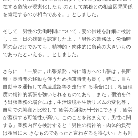
在する危険が現実化したも のとして業務との相当因果関係
を肯定するのが相当である。」としました。
そして，男性の労働時間について，妻の供述を詳細に検討
し，土・日の残業を認定した上，「男性の業務は，労働時
間の点だけでみても，精神的・肉体的に負荷の大きいもの
であったといえる。」としました。
さらに，「一般に，出張業務，特に遠方への出張は，長距
離・長時間の移動を伴うため拘束時間も長く，特に，自ら
自動車を運転して高速道路等を走行す る場合には，相当程
度の精神的緊張を強いられるものであり，また，宿泊を伴
う出張業務の場合には，生活環境や生活リズムの変化等，
自宅での就寝と比較して 疲労の回復が十分にできず，疲労
が蓄積する可能性が高い。このことを踏まえて，男性に関
する」業務内容を検討すると「男性の精神的・肉体的負荷
は相当に大 きなものであったと言わざるを得ない」とも判