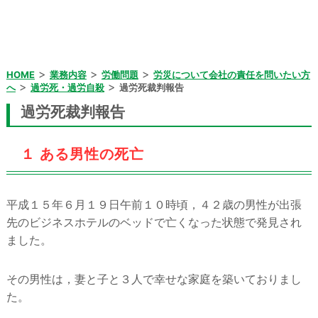
>
>
>
HOME
業務内容
労働問題
労災について会社の責任を問いたい方
>
>
へ
過労死・過労自殺
過労死裁判報告
過労死裁判報告
１ ある男性の死亡
平成１５年６月１９日午前１０時頃，４２歳の男性が出張
先のビジネスホテルのベッドで亡くなった状態で発見され
ました。
その男性は，妻と子と３人で幸せな家庭を築いておりまし
た。