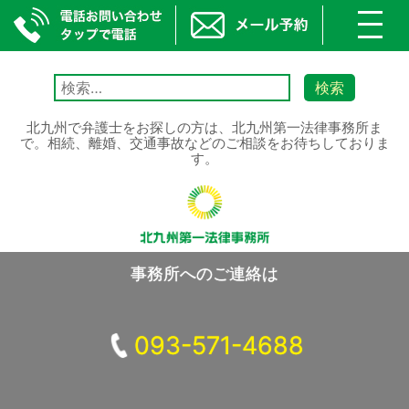
toggl
navig
Skip
to
検
content
索:
北九州で弁護士をお探しの方は、北九州第一法律事務所ま
で。相続、離婚、交通事故などのご相談をお待ちしておりま
す。
事務所へのご連絡は
093-571-4688