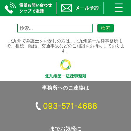
toggl
navig
Skip
to
検
content
索:
北九州で弁護士をお探しの方は、北九州第一法律事務所ま
で。相続、離婚、交通事故などのご相談をお待ちしておりま
す。
事務所へのご連絡は
093-571-4688
までお気軽に