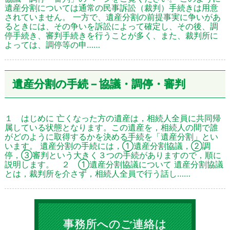
遺産分割については通常の民事訴訟（裁判）手続きは用意
されていません。 一方で、遺産分割の前提事実に争いがあ
るときには、その争いを訴訟によって確定し、その後、調
停手続き、審判手続きを行うことが多く、また、裁判所に
よっては、調停等の申……
遺産分割の手続－協議・調停・審判
１ はじめに 亡くなった方の遺産は，相続人全員に共同帰
属している状態となります。この遺産を，相続人の間で誰
がどのように取得するかを決める手続を「遺産分割」とい
います。 遺産分割の手続には，①遺産分割協議，②調
停，③審判という大きく３つの手続がありますので，順に
説明します。 ２ ①遺産分割協議について 遺産分割協議
とは，裁判所を介さず，相続人全員で行う話し……
事務所へのご連絡は