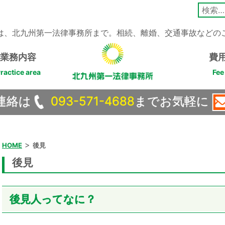
検
索:
は、北九州第一法律事務所まで。相続、離婚、交通事故などの
業務内容
費
ractice area
Fee
連絡は
093-571-4688
までお気軽に
>
HOME
後見
後見
後見人ってなに？