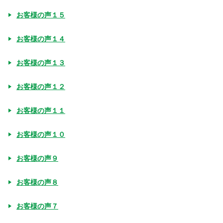
お客様の声１５
お客様の声１４
お客様の声１３
お客様の声１２
お客様の声１１
お客様の声１０
お客様の声９
お客様の声８
お客様の声７