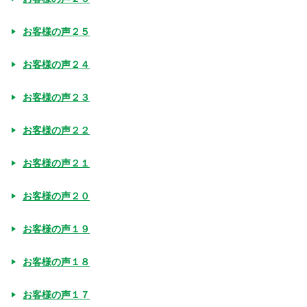
お客様の声２５
お客様の声２４
お客様の声２３
お客様の声２２
お客様の声２１
お客様の声２０
お客様の声１９
お客様の声１８
お客様の声１７