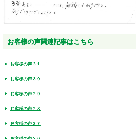
お客様の声関連記事はこちら
お客様の声３１
お客様の声３０
お客様の声２９
お客様の声２８
お客様の声２７
お客様の声２６