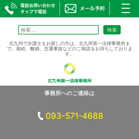
toggl
navig
Skip
to
検
content
索:
北九州で弁護士をお探しの方は、北九州第一法律事務所ま
で。相続、離婚、交通事故などのご相談をお待ちしておりま
す。
事務所へのご連絡は
093-571-4688