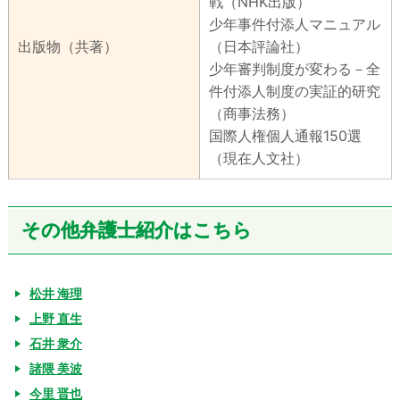
戦（NHK出版）
少年事件付添人マニュアル
出版物（共著）
（日本評論社）
少年審判制度が変わる－全
件付添人制度の実証的研究
（商事法務）
国際人権個人通報150選
（現在人文社）
その他弁護士紹介はこちら
松井 海理
上野 直生
石井 衆介
諸隈 美波
今里 晋也