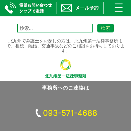
toggl
navig
Skip
to
検
content
索:
北九州で弁護士をお探しの方は、北九州第一法律事務所ま
で。相続、離婚、交通事故などのご相談をお待ちしておりま
す。
事務所へのご連絡は
093-571-4688