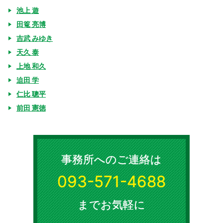
池上 遊
田篭 亮博
吉武 みゆき
天久 泰
上地 和久
迫田 学
仁比 聰平
前田 憲徳
事務所へのご連絡は
093-571-4688
までお気軽に