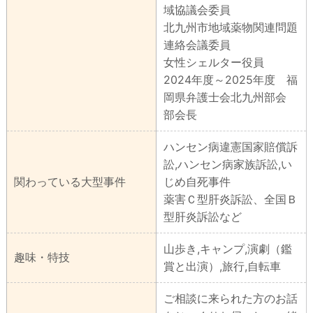
域協議会委員
北九州市地域薬物関連問題
連絡会議委員
女性シェルター役員
2024年度～2025年度 福
岡県弁護士会北九州部会
部会長
ハンセン病違憲国家賠償訴
訟,ハンセン病家族訴訟,い
関わっている大型事件
じめ自死事件
薬害Ｃ型肝炎訴訟、全国Ｂ
型肝炎訴訟など
山歩き,キャンプ,演劇（鑑
趣味・特技
賞と出演）,旅行,自転車
ご相談に来られた方のお話