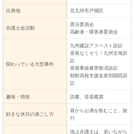
出身地
北九州市戸畑区
憲法委員会
弁護士会活動
高齢者・障害者委員会
九州建設アスベスト訴訟
原発なくそう！九州玄海訴
訟
関わっている大型事件
原発事故被害救済訴訟
朝鮮高校支援金差別国賠訴
訟
趣味・特技
読書、音楽鑑賞
昼からお酒を飲むこと、旅
好きな休日の過ごし方
行
池上弁護士は、若いながら