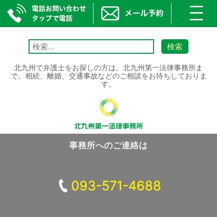
toggl
navig
Skip
to
検
content
索:
北九州で弁護士をお探しの方は、北九州第一法律事務所ま
で。相続、離婚、交通事故などのご相談をお待ちしておりま
す。
事務所へのご連絡は
093-571-4688