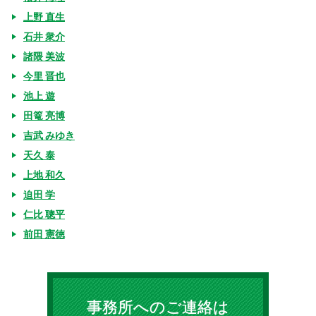
上野 直生
石井 衆介
諸隈 美波
今里 晋也
池上 遊
田篭 亮博
吉武 みゆき
天久 泰
上地 和久
迫田 学
仁比 聰平
前田 憲徳
事務所へのご連絡は