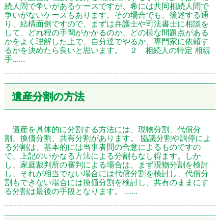
続人間で争いがあるケースですが、希には共同相続人間で
争いがないケースもあります。その場合でも、後述する通
り、結構面倒ですので、まずは弁護士や司法書士に相談を
して、どれ程の手間がかかるのか、どの様な問題点がある
かをよく理解した上で、自分達でやるか、専門家に依頼す
るかを決めたら良いと思います。 ２ 相続人の特定 相続
手……
遺産分割の方法
遺産を具体的に分割する方法には、現物分割、代償分
割、換価分割、共有分割があります。 協議分割や調停によ
る分割は、基本的には当事者間の合意によるものですの
で、上記のいかなる方法による分割もなし得ます。しか
し、家庭裁判所の審判による場合は、まず現物分割を検討
し、それが相当でない場合には代償分割を検討し、代償分
割もできない場合には換価分割を検討し、共有のままにす
る分割は最後の手段となります。 ……