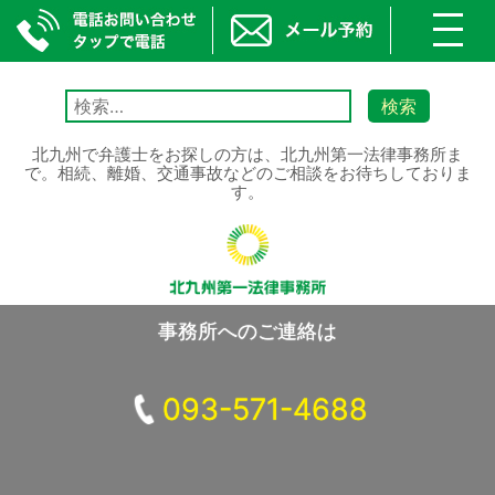
toggl
navig
Skip
to
検
content
索:
北九州で弁護士をお探しの方は、北九州第一法律事務所ま
で。相続、離婚、交通事故などのご相談をお待ちしておりま
す。
事務所へのご連絡は
093-571-4688