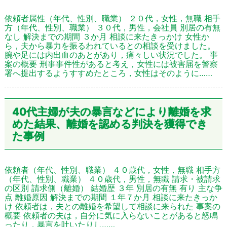
依頼者属性（年代、性別、職業） ２０代，女性，無職 相手
方（年代、性別、職業） ３０代，男性，会社員 別居の有無
なし 解決までの期間 ３か月 相談に来たきっかけ 女性か
ら，夫から暴力を振るわれているとの相談を受けました。
腕や足には内出血のあとがあり，痛々しい状況でした。 事
案の概要 刑事事件性があると考え，女性には被害届を警察
署へ提出するようすすめたところ，女性はそのように……
40代主婦が夫の暴言などにより離婚を求
めた結果、離婚を認める判決を獲得でき
た事例
依頼者（年代、性別、職業） ４０歳代，女性，無職 相手方
（年代、性別、職業） ４０歳代，男性，無職 請求・被請求
の区別 請求側（離婚） 結婚歴 ３年 別居の有無 有り 主な争
点 離婚原因 解決までの期間 １年７か月 相談に来たきっか
け 依頼者は，夫との離婚を希望して相談に来られた 事案の
概要 依頼者の夫は，自分に気に入らないことがあると怒鳴
ったり，暴言を吐いたりし……