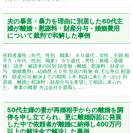
夫の暴言・暴力を理由に別居した60代主
婦が離婚・慰謝料・財産分与・婚姻費用
について裁判で和解した事例
依頼者属性（年代、性別、職業） ６０歳代，女性，主婦 相
手方（年代、性別、職業） ６０歳代，男性，無職（退職
後） 請求・被請求の区別 請求側（離婚，慰謝料，財産分
与，婚姻費用） 結婚歴 ４０年 別居の有無 有 主な争点 慰謝
料，財産分与 解決までの期間 １年 相談に来たきっかけ 別
居後，離婚と慰謝料，財産分与を希望して相談に来られ
た。 事案の概要 夫は会社を退職し……
50代主婦の妻が再婚相手からの離婚を調
停を申し立てられ、更に離婚訴訟に発展
した中で依頼者が離婚に納得し400万円
以上の解決金で解決した事例