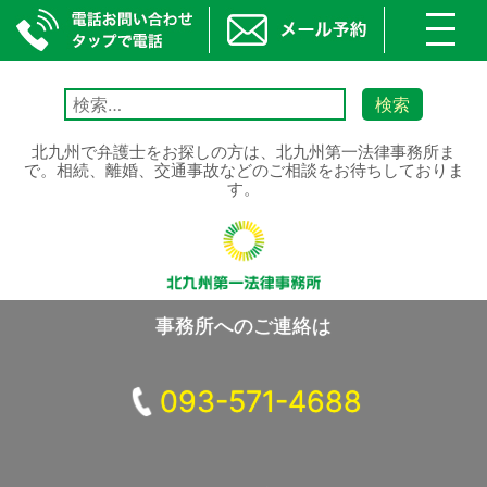
toggl
navig
Skip
to
検
content
索:
北九州で弁護士をお探しの方は、北九州第一法律事務所ま
で。相続、離婚、交通事故などのご相談をお待ちしておりま
す。
事務所へのご連絡は
093-571-4688