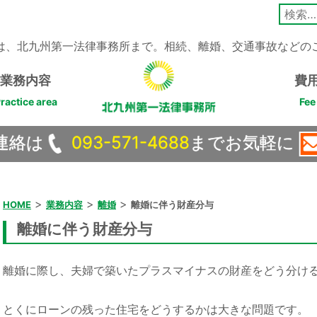
検
索:
は、北九州第一法律事務所まで。相続、離婚、交通事故などの
業務内容
費
ractice area
Fee
連絡は
093-571-4688
までお気軽に
>
>
>
HOME
業務内容
離婚
離婚に伴う財産分与
離婚に伴う財産分与
離婚に際し、夫婦で築いたプラスマイナスの財産をどう分け
とくにローンの残った住宅をどうするかは大きな問題です。