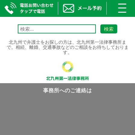
toggl
navig
Skip
to
検
content
索:
北九州で弁護士をお探しの方は、北九州第一法律事務所ま
で。相続、離婚、交通事故などのご相談をお待ちしておりま
す。
事務所へのご連絡は