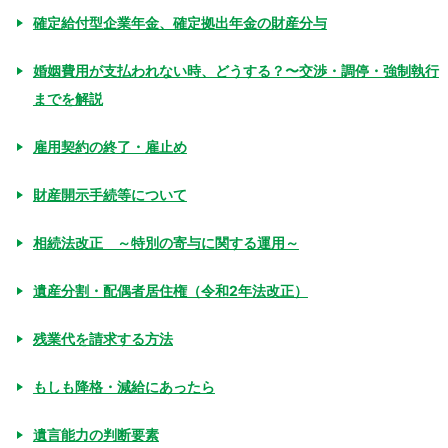
確定給付型企業年金、確定拠出年金の財産分与
婚姻費用が支払われない時、どうする？〜交渉・調停・強制執行
までを解説
雇用契約の終了・雇止め
財産開示手続等について
相続法改正 ～特別の寄与に関する運用～
遺産分割・配偶者居住権（令和2年法改正）
残業代を請求する方法
もしも降格・減給にあったら
遺言能力の判断要素