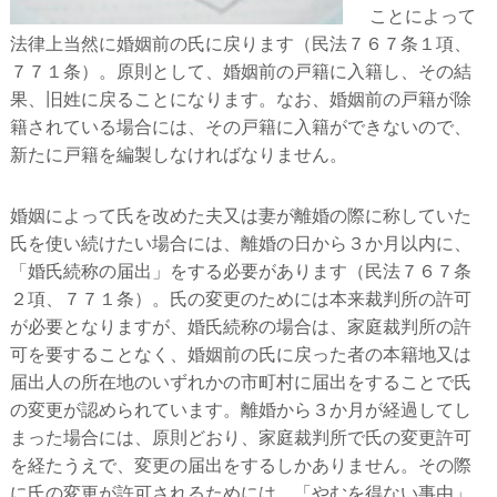
ことによって
法律上当然に婚姻前の氏に戻ります（民法７６７条１項、
７７１条）。原則として、婚姻前の戸籍に入籍し、その結
果、旧姓に戻ることになります。なお、婚姻前の戸籍が除
籍されている場合には、その戸籍に入籍ができないので、
新たに戸籍を編製しなければなりません。
婚姻によって氏を改めた夫又は妻が離婚の際に称していた
氏を使い続けたい場合には、離婚の日から３か月以内に、
「婚氏続称の届出」をする必要があります（民法７６７条
２項、７７１条）。氏の変更のためには本来裁判所の許可
が必要となりますが、婚氏続称の場合は、家庭裁判所の許
可を要することなく、婚姻前の氏に戻った者の本籍地又は
届出人の所在地のいずれかの市町村に届出をすることで氏
の変更が認められています。離婚から３か月が経過してし
まった場合には、原則どおり、家庭裁判所で氏の変更許可
を経たうえで、変更の届出をするしかありません。その際
に氏の変更が許可されるためには、「やむを得ない事由」