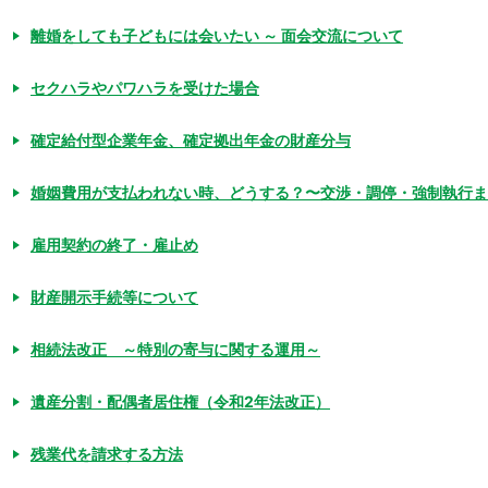
離婚をしても子どもには会いたい ～ 面会交流について
セクハラやパワハラを受けた場合
確定給付型企業年金、確定拠出年金の財産分与
婚姻費用が支払われない時、どうする？〜交渉・調停・強制執行ま
雇用契約の終了・雇止め
財産開示手続等について
相続法改正 ～特別の寄与に関する運用～
遺産分割・配偶者居住権（令和2年法改正）
残業代を請求する方法