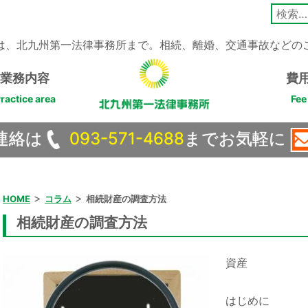
検
索:
は、北九州第一法律事務所まで。相続、離婚、交通事故などの
業務内容
費
ractice area
Fee
連絡は
093-571-4688
までお気軽に
>
>
HOME
コラム
相続財産の調査方法
相続財産の調査方法
資産
はじめに