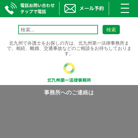
toggl
navig
Skip
to
検
content
索:
北九州で弁護士をお探しの方は、北九州第一法律事務所ま
で。相続、離婚、交通事故などのご相談をお待ちしておりま
す。
事務所へのご連絡は