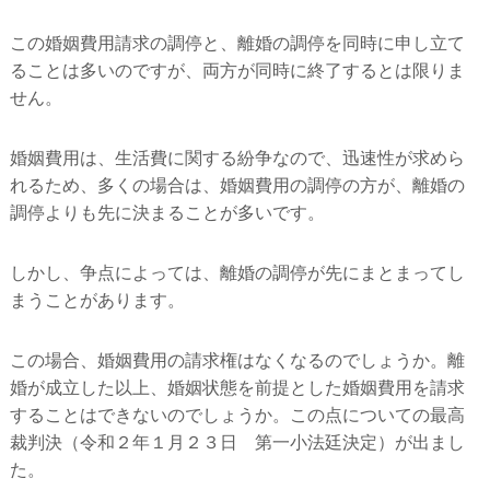
この婚姻費用請求の調停と、離婚の調停を同時に申し立て
ることは多いのですが、両方が同時に終了するとは限りま
せん。
婚姻費用は、生活費に関する紛争なので、迅速性が求めら
れるため、多くの場合は、婚姻費用の調停の方が、離婚の
調停よりも先に決まることが多いです。
しかし、争点によっては、離婚の調停が先にまとまってし
まうことがあります。
この場合、婚姻費用の請求権はなくなるのでしょうか。離
婚が成立した以上、婚姻状態を前提とした婚姻費用を請求
することはできないのでしょうか。この点についての最高
裁判決（令和２年１月２３日 第一小法廷決定）が出まし
た。