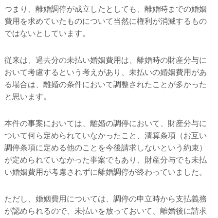
つまり、離婚調停が成立したとしても、離婚時までの婚姻
費用を求めていたものについて当然に権利が消滅するもの
ではないとしています。
従来は、過去分の未払い婚姻費用は、離婚時の財産分与に
おいて考慮するという考えがあり、未払いの婚姻費用があ
る場合は、離婚の条件において調整されたことが多かった
と思います。
本件の事案においては、離婚の調停において、財産分与に
ついて何ら定められていなかったこと、清算条項（お互い
調停条項に定める他のことを今後請求しないという約束）
が定められていなかった事案でもあり、財産分与でも未払
い婚姻費用が考慮されずに離婚調停が終わっていました。
ただし、婚姻費用については、調停の申立時から支払義務
が認められるので、未払いを放っておいて、離婚後に請求