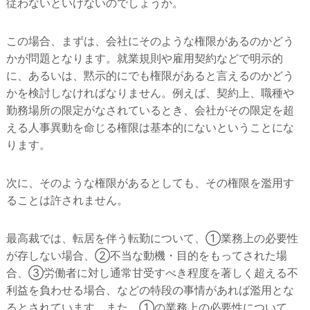
従わないといけないのでしょうか。
この場合、まずは、会社にそのような権限があるのかどう
かが問題となります。就業規則や雇用契約などで明示的
に、あるいは、黙示的にでも権限があると言えるのかどう
かを検討しなければなりません。例えば、契約上、職種や
勤務場所の限定がなされているとき、会社がその限定を超
える人事異動を命じる権限は基本的にないということにな
ります。
次に、そのような権限があるとしても、その権限を濫用す
ることは許されません。
最高裁では、転居を伴う転勤について、①業務上の必要性
が存しない場合、②不当な動機・目的をもってされた場
合、③労働者に対し通常甘受すべき程度を著しく超える不
利益を負わせる場合、などの特段の事情があれば濫用とな
るとされています。また、①の業務上の必要性について、