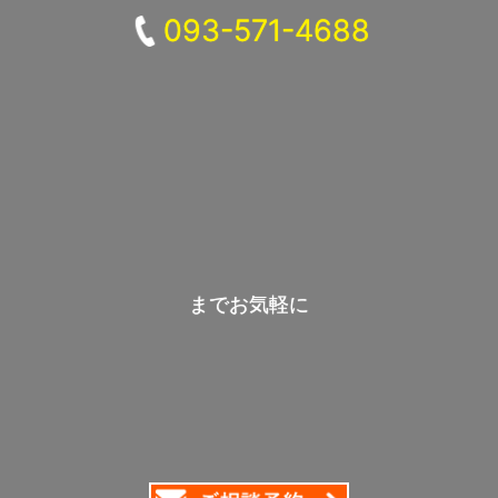
093-571-4688
までお気軽に