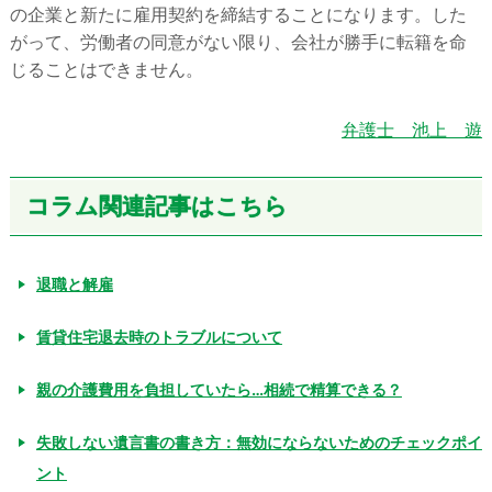
の企業と新たに雇用契約を締結することになります。した
がって、労働者の同意がない限り、会社が勝手に転籍を命
じることはできません。
弁護士 池上 遊
コラム関連記事はこちら
退職と解雇
賃貸住宅退去時のトラブルについて
親の介護費用を負担していたら…相続で精算できる？
失敗しない遺言書の書き方：無効にならないためのチェックポイ
ント