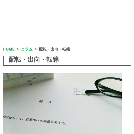
>
>
HOME
コラム
配転・出向・転籍
配転・出向・転籍